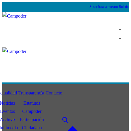
Suscribase a nuestro Boletín
ctualidad
Transparencia
Contacto
Noticias
Estatutos
Eventos
Campoder
Archivo
Participación
ultimedia
Ciudadana