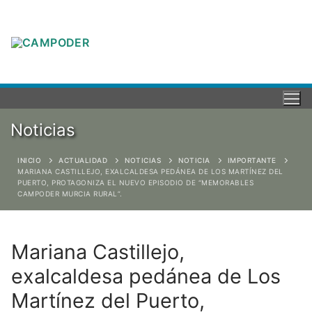
Noticias
INICIO
ACTUALIDAD
NOTICIAS
NOTICIA
IMPORTANTE
MARIANA CASTILLEJO, EXALCALDESA PEDÁNEA DE LOS MARTÍNEZ DEL
PUERTO, PROTAGONIZA EL NUEVO EPISODIO DE “MEMORABLES
CAMPODER MURCIA RURAL”.
Mariana Castillejo,
exalcaldesa pedánea de Los
Martínez del Puerto,