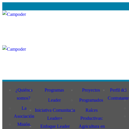
Ir
Menú
Cerrar
al
contenido
¿Quiénes
Programas
Proyectos
Perfil del
somos?
Contratante
Leader
Programados
La
Iniciativa Comunitaria
Raíces
Asociación
Leader+
Productivas:
Misión,
Enfoque Leader
Agricultura en