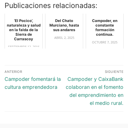
Publicaciones relacionadas:
‘El Pocico’,
Del Chato
Campoder, en
naturaleza y salud
Murciano, hasta
constante
en la falda de la
sus andares
formación
Sierra de
continua.
ABRIL 2, 2025
Carrascoy
OCTUBRE 7, 2025
SEPTIEMBRE 12, 2016
ANTERIOR
SIGUIENTE
Campoder fomentará la
Campoder y CaixaBank
cultura emprendedora
colaboran en el fomento
del emprendimiento en
el medio rural.