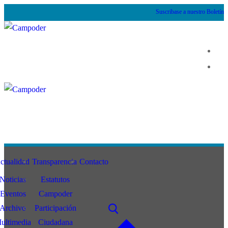
Suscribase a nuestro Boletín
ctualidad
Transparencia
Contacto
Noticias
Estatutos
Eventos
Campoder
Archivo
Participación
ultimedia
Ciudadana