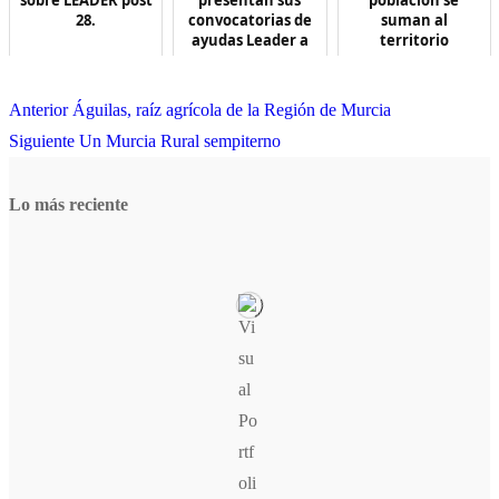
sobre LEADER post
presentan sus
población se
28.
convocatorias de
suman al
ayudas Leader a
territorio
MARZO 11, 2026
proyec...
Campoder
OCTUBRE 27, 2017
DICIEMBRE 14, 2016
Anterior
Águilas, raíz agrícola de la Región de Murcia
Siguiente
Un Murcia Rural sempiterno
Lo más reciente